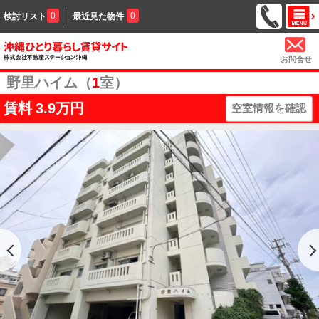
0
0
検討リスト
最近見た物件
お問合せ
野里ハイム（
1
室）
賃料
3.9万円
空室情報を確認