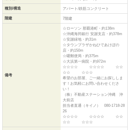
種別/構造
アパート/鉄筋コンクリート
階建
7階建
☆ローソン 那覇港町・約138m
☆沖縄海邦銀行 安謝支店・約378m
☆安謝緑地・約31m
☆タウンプラザかねひであけぼの
店・約150m
☆曙郵便局・約375m
☆大浜第一病院・約972m
☆☆☆☆ ☆☆☆☆ ☆☆
☆☆ ☆☆☆
備考
希望のお部屋、ご一緒にお探ししま
す！お気軽にお問い合わせくださ
い！
（株）不動産ステーション沖縄 沖
大前店
担当者直通（キイノ） 080-1718-28
26
☆☆☆☆ ☆☆☆☆ ☆☆
☆☆ ☆☆☆