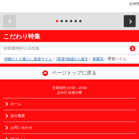
紀伊
前
こだわり特集
初期費用抑えめ特集
沖縄ひとり暮らし賃貸サイト
>
(賃貸)地域から探す
>
那覇市
>
野里ハイム
ページトップに戻る
営業時間:10:00～18:00
定休日:毎週日曜
ホーム
会社概要
お問い合わせ