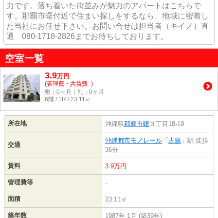
力です。落ち着いた街並みが魅力のアパートはこちらで
す。那覇市曙付近で住まい探しをするなら、地域に密着し
た当社にお任せ下さい。お問い合せは担当者（キイノ）直
通 080-1718-2826までお待ちしております。
空室一覧
3.9
万
円
(管理費・共益費 -)
敷：0ヶ月｜礼：0ヶ月
6階 / 1R / 23.11㎡
所在地
沖縄県
那覇市
曙
３丁目18-19
沖縄都市モノレール
「
古島
」駅 徒歩
交通
36分
賃料
3.9万円
管理費等
-
面積
23.11㎡
築年数
1987年 1月 (築39年)