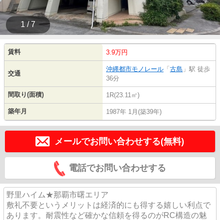
1 / 7
賃料
3.9万円
沖縄都市モノレール
「
古島
」駅 徒歩
交通
36分
間取り(面積)
1R(23.11㎡)
築年月
1987年 1月(築39年)
メールでお問い合わせする(無料)
電話でお問い合わせする
野里ハイム★那覇市曙エリア
敷礼不要というメリットは経済的にも得する嬉しい利点で
あります。耐震性など確かな信頼を得るのがRC構造の魅