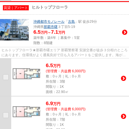
ヒルトップフローラ
賃貸｜アパート
沖縄都市モノレール
「
古島
」駅 徒歩29分
沖縄県
那覇市
曙
３丁目5-19
6.5
7.1
万円～
万円
築年数：築4年 ｜募集中：
5室
階数：8階建
ヒルトップフローラ★那覇市曙エリア 那覇警察署 安謝交番が徒歩３分程のところ
にあります。住環境がよく通風良好で日も入るアパートをご提供します。海が近
いので、心身ともに癒されリ...
6.5
万
円
(管理費・共益費 6,000円)
敷：0ヶ月｜礼：0ヶ月
所在階：3階
間取り：1K
面積：22.90㎡
6.9
万
円
(管理費・共益費 6,000円)
敷：0ヶ月｜礼：0ヶ月
所在階：7階
間取り：1K