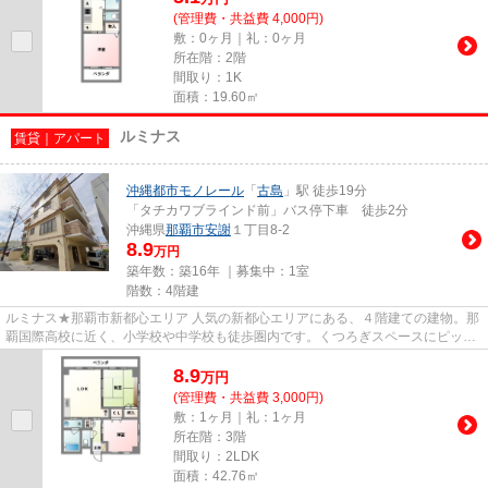
(管理費・共益費 4,000円)
敷：0ヶ月｜礼：0ヶ月
所在階：2階
間取り：1K
面積：19.60㎡
ルミナス
賃貸｜アパート
沖縄都市モノレール
「
古島
」駅 徒歩19分
「タチカワブラインド前」バス停下車 徒歩2分
沖縄県
那覇市
安謝
１丁目8-2
8.9
万円
築年数：築16年 ｜募集中：
1室
階数：4階建
ルミナス★那覇市新都心エリア 人気の新都心エリアにある、４階建ての建物。那
覇国際高校に近く、小学校や中学校も徒歩圏内です。くつろぎスペースにピッタ
リの和室がある和洋タイプの...
8.9
万
円
(管理費・共益費 3,000円)
敷：1ヶ月｜礼：1ヶ月
所在階：3階
間取り：2LDK
面積：42.76㎡