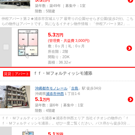
万円
築年数：築49年 ｜募集中：
1室
階数：5階建
仲程アパート第２★浦添市宮城エリア 最寄りの公園せせらぎ公園(徒歩2分)。こち
らの物件はアパートです。気になるイチオシ物件情報：「仲程アパート第2」。
沖縄都市モノレール古島周辺...
5.3
万
円
(管理費・共益費 3,000円)
敷：0ヶ月｜礼：0ヶ月
所在階：2階
間取り：2DK
面積：36.32㎡
ｆｆ・Ｍフォルティッシモ浦添
賃貸｜アパート
沖縄都市モノレール
「
古島
」駅 徒歩34分
沖縄県
浦添市
仲西
１丁目1-6
5.1
万円
築年数：築6年 ｜募集中：
1室
階数：4階建
ｆｆ・Ｍフォルティッシモ浦添★浦添市仲西エリア 当社イチオシの物件の「ｆ
ｆ・Ｍフォルティッシモ浦添」。ぜひ一度ご覧ください。バス停から徒歩3分以
内で移動にあまり時間がかかりま...
5.1
万
円