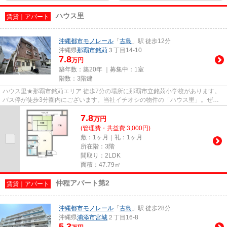
ハウス里
賃貸｜アパート
沖縄都市モノレール
「
古島
」駅 徒歩12分
沖縄県
那覇市
銘苅
３丁目14-10
7.8
万円
築年数：築20年 ｜募集中：
1室
階数：3階建
ハウス里★那覇市銘苅エリア 徒歩7分の場所に那覇市立銘苅小学校があります。
バス停が徒歩3分圏内にございます。当社イチオシの物件の「ハウス里」。ぜひ
一度ご覧ください。不動産ステ...
7.8
万
円
(管理費・共益費 3,000円)
敷：1ヶ月｜礼：1ヶ月
所在階：3階
間取り：2LDK
面積：47.79㎡
仲程アパート第2
賃貸｜アパート
沖縄都市モノレール
「
古島
」駅 徒歩28分
沖縄県
浦添市
宮城
２丁目16-8
5.3