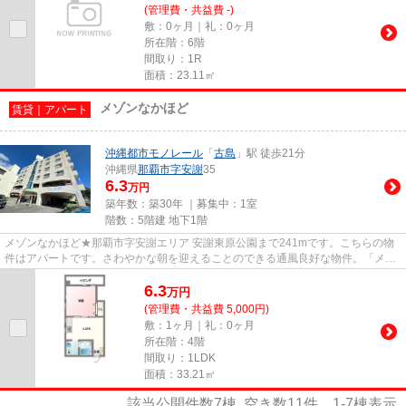
(管理費・共益費 -)
敷：0ヶ月｜礼：0ヶ月
所在階：6階
間取り：1R
面積：23.11㎡
メゾンなかほど
賃貸｜アパート
沖縄都市モノレール
「
古島
」駅 徒歩21分
沖縄県
那覇市
字安謝
35
6.3
万円
築年数：築30年 ｜募集中：
1室
階数：5階建 地下1階
メゾンなかほど★那覇市字安謝エリア 安謝東原公園まで241mです。こちらの物
件はアパートです。さわやかな朝を迎えることのできる通風良好な物件。「メゾ
ンなかほど」のここがイチオシ...
6.3
万
円
(管理費・共益費 5,000円)
敷：1ヶ月｜礼：0ヶ月
所在階：4階
間取り：1LDK
面積：33.21㎡
該当公開件数
7
棟 空き数
11
件
1-7
棟表示