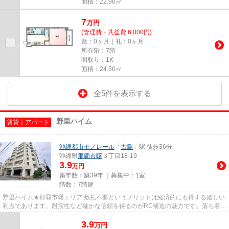
面積：22.90㎡
7
万
円
(管理費・共益費 6,000円)
敷：0ヶ月｜礼：0ヶ月
所在階：7階
間取り：1K
面積：24.50㎡
全5件を表示する
野里ハイム
賃貸｜アパート
沖縄都市モノレール
「
古島
」駅 徒歩36分
沖縄県
那覇市
曙
３丁目18-19
3.9
万円
築年数：築39年 ｜募集中：
1室
階数：7階建
野里ハイム★那覇市曙エリア 敷礼不要というメリットは経済的にも得する嬉しい
利点であります。耐震性など確かな信頼を得るのがRC構造の魅力です。落ち着い
た街並みが魅力のアパートは...
3.9
万
円