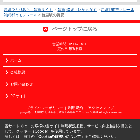
沖縄ひとり暮らし賃貸サイト
>
(賃貸)路線・駅から探す
>
沖縄都市モノレール
沖縄都市モノレール
>
首里駅の賃貸
ページトップに戻る
営業時間:10:00～18:00
定休日:毎週日曜
ホーム
会社概要
お問い合わせ
PCサイト
プライバシーポリシー
利用規約
｜アクセスマップ
｜
Copyright(c) 【沖縄ひとり暮らし賃貸】不動産ステーション沖縄 All rights reserved.
当サイトでは、お客様の当サイト利用状況把握、サービス向上検討を目的と
して、クッキー（Cookie）を使用しています。
詳しくは、当社の
「Cookieの取扱いについて」
をご確認ください。