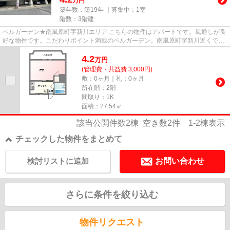
万円
築年数：築19年 ｜募集中：
1室
階数：3階建
ベルガーデン★南風原町字新川エリア こちらの物件はアパートです。風通しが良
好な物件です。こだわりポイント満載のベルガーデン。南風原町字新川近くで快
適な住環境をお求めなら担当...
4.2
万
円
(管理費・共益費 3,000円)
敷：0ヶ月｜礼：0ヶ月
所在階：2階
間取り：1K
面積：27.54㎡
該当公開件数
2
棟 空き数
2
件
1-2
棟表示
チェックした物件をまとめて
検討リストに追加
お問い合わせ
さらに条件を絞り込む
物件リクエスト