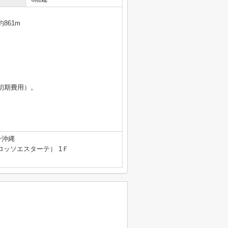
861m
初期費用）。
ン沖縄
e（ロッソエスターテ） 1Ｆ