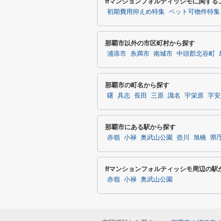
ffマンションフォルティッシモに関す
初期費用抑えめ特集
ペット可物件特集
那覇市以外の市区町村から探す
浦添市
糸満市
南城市
中頭郡北谷町
那覇市の町名から探す
曙
具志
長田
三原
識名
宇栄原
字安
那覇市にある駅から探す
赤嶺
小禄
奥武山公園
壺川
旭橋
県
ffマンションフォルティッシモ周辺の駅
赤嶺
小禄
奥武山公園