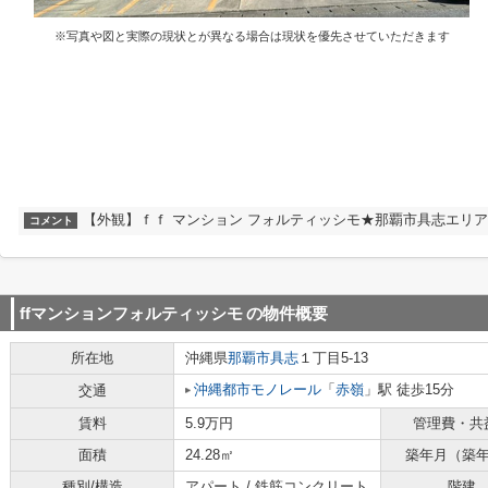
※写真や図と実際の現状とが異なる場合は現状を優先させていただきます
【外観】ｆｆ マンション フォルティッシモ★那覇市具志エリア
コメント
ffマンションフォルティッシモ
の物件概要
所在地
沖縄県
那覇市
具志
１丁目5-13
沖縄都市モノレール
「
赤嶺
」駅 徒歩15分
交通
賃料
5.9万円
管理費・共
面積
24.28㎡
築年月（築
種別/構造
アパート / 鉄筋コンクリート
階建