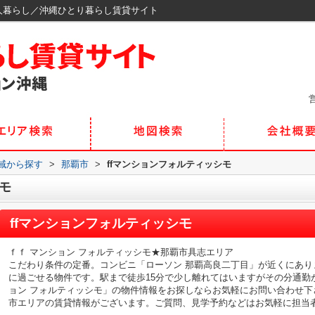
人暮らし／沖縄ひとり暮らし賃貸サイト
営
地域から探す
>
那覇市
>
ffマンションフォルティッシモ
モ
ffマンションフォルティッシモ
ｆｆ マンション フォルティッシモ★那覇市具志エリア
こだわり条件の定番。コンビニ「ローソン 那覇高良二丁目」が近くにあ
に過ごせる物件です。駅まで徒歩15分で少し離れてはいますがその分通勤
ョン フォルティッシモ」の物件情報をお探しならお気軽にお問い合わせ
市エリアの賃貸情報がございます。ご質問、見学予約などはお気軽に担当者（キイ