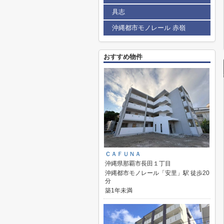
具志
沖縄都市モノレール 赤嶺
おすすめ物件
ＣＡＦＵＮＡ
沖縄県那覇市長田１丁目
沖縄都市モノレール「安里」駅 徒歩20
分
築1年未満