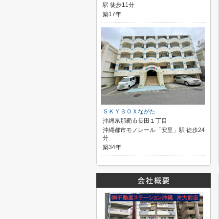
駅 徒歩11分
築17年
ＳＫＹＢＯＸながた
沖縄県那覇市長田１丁目
沖縄都市モノレール「安里」駅 徒歩24
分
築34年