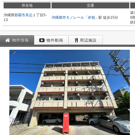
所在地
交通
築
沖縄県
那覇市
具志
１丁目5-
沖縄都市モノレール
「
赤嶺
」駅 徒歩15分
6
13
鉄
物件情報
物件動画
周辺施設