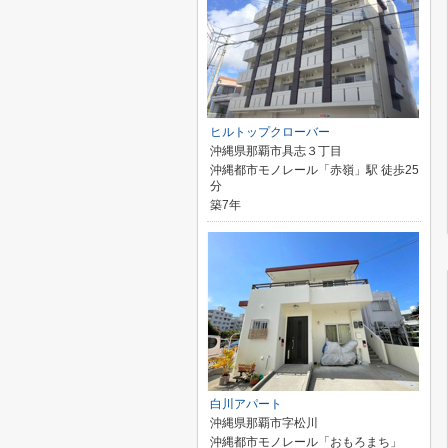
ヒルトップクローバー
沖縄県那覇市具志３丁目
沖縄都市モノレール「赤嶺」駅 徒歩25
分
築7年
白川アパート
沖縄県那覇市字松川
沖縄都市モノレール「おもろまち」