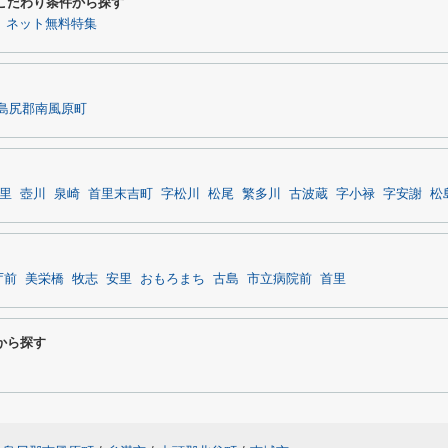
るこだわり条件から探す
ネット無料特集
島尻郡南風原町
里
壺川
泉崎
首里末吉町
字松川
松尾
繁多川
古波蔵
字小禄
字安謝
松
庁前
美栄橋
牧志
安里
おもろまち
古島
市立病院前
首里
から探す