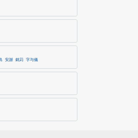
島
安謝
銘苅
字与儀