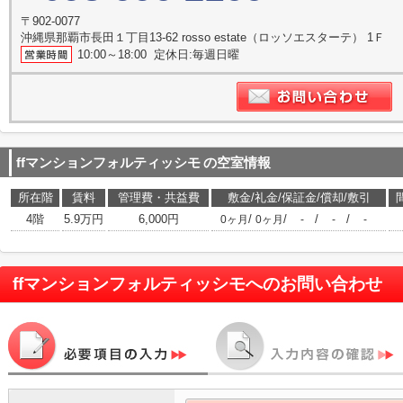
〒902-0077
沖縄県那覇市長田１丁目13-62 rosso estate（ロッソエスターテ） 1Ｆ
10:00～18:00 定休日:毎週日曜
ffマンションフォルティッシモ
の空室情報
所在階
賃料
管理費・共益費
敷金/礼金/保証金/償却/敷引
4階
5.9万円
6,000円
/
/
/
/
0ヶ月
0ヶ月
-
-
-
ffマンションフォルティッシモ
へのお問い合わせ