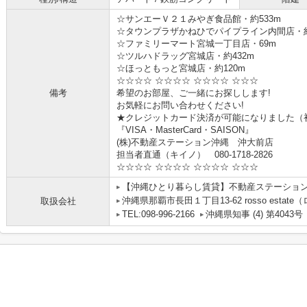
☆サンエーＶ２１みやぎ食品館・約533m
☆タウンプラザかねひでパイプライン内間店・約
☆ファミリーマート宮城一丁目店・69m
☆ツルハドラッグ宮城店・約432m
☆ほっともっと宮城店・約120m
☆☆☆☆ ☆☆☆☆ ☆☆☆☆ ☆☆☆
備考
希望のお部屋、ご一緒にお探しします!
お気軽にお問い合わせください!
★クレジットカード決済が可能になりました（
『VISA・MasterCard・SAISON』
(株)不動産ステーション沖縄 沖大前店
担当者直通（キイノ） 080-1718-2826
☆☆☆☆ ☆☆☆☆ ☆☆☆☆ ☆☆☆
【沖縄ひとり暮らし賃貸】不動産ステーショ
沖縄県那覇市長田１丁目13-62 rosso estat
取扱会社
TEL:098-996-2166
沖縄県知事 (4) 第4043号