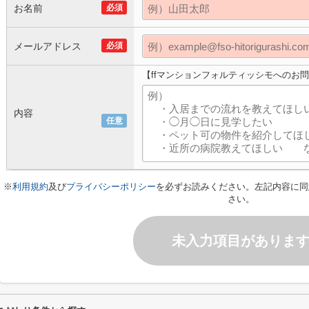
お名前
必須
メールアドレス
必須
【ffマンションフォルティッシモへのお
内容
任意
※
利用規約
及び
プライバシーポリシー
を必ずお読みください。左記内容に同
さい。
未入力項目がありま