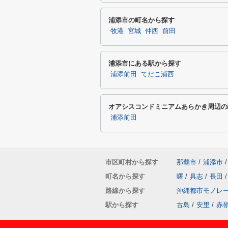
浦添市の町名から探す
牧港
宮城
仲西
前田
浦添市にある駅から探す
浦添前田
てだこ浦西
オアシスコンドミニアムあらかき周辺の
浦添前田
市区町村から探す
那覇市
/
浦添市
/
町名から探す
曙
/
具志
/
長田
/
路線から探す
沖縄都市モノレ
駅から探す
古島
/
安里
/
赤