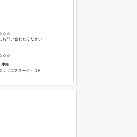
☆☆
にお問い合わせください！
☆☆
ン沖縄
e（ロッソエスターテ） 1Ｆ