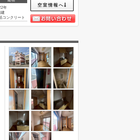
建物
空室情報へ
22年
階建
筋コンクリート