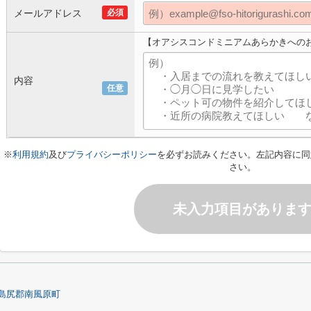
メールアドレス
必須
【オアシスコンドミニアムあらかきへの
内容
任意
※
利用規約
及び
プライバシーポリシー
を必ずお読みください。左記内容に同
さい。
未入力項目がありま
島尻郡南風原町