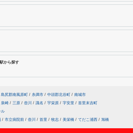
駅から探す
島尻郡南風原町
/
糸満市
/
中頭郡北谷町
/
南城市
泉崎
/
三原
/
壺川
/
識名
/
宇栄原
/
字安里
/
首里末吉町
ール
嶺
/
市立病院前
/
壺川
/
首里
/
牧志
/
美栄橋
/
てだこ浦西
/
旭橋