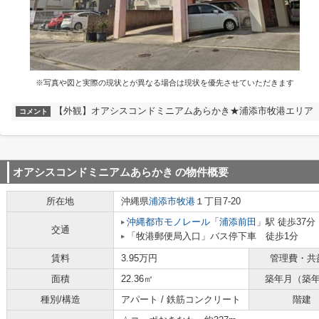
※写真や図と実際の現状とが異なる場合は現状を優先させていただきます
【外観】オアシスコンドミニアムあらかき★浦添市牧港エリア
コメント
オアシスコンドミニアムあらかき
の物件概要
所在地
沖縄県
浦添市
牧港
１丁目7-20
沖縄都市モノレール
「
浦添前田
」駅 徒歩37分
交通
「牧港郵便局入口」バス停下車 徒歩1分
賃料
3.95万円
管理費・共
面積
22.36㎡
築年月（築
種別/構造
アパート / 鉄筋コンクリート
階建