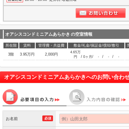
オアシスコンドミニアムあらかき
の空室情報
所在階
賃料
管理費・共益費
敷金/礼金/保証金/償却/敷引
4.65万
3階
3.95万円
2,000円
/
/
/
/
円
0ヶ月
-
-
-
オアシスコンドミニアムあらかき
へのお問い合わ
お名前
必須