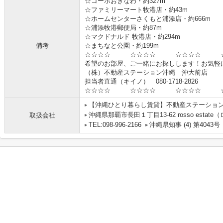
☆コーポおきなわ・約327m
☆ファミリーマート牧港店・約43m
☆ホームセンターさくもと浦添店・約666m
☆浦添牧港郵便局・約87m
☆マクドナルド 牧港店・約294m
備考
☆まちなと公園・約199m
☆☆☆☆ ☆☆☆☆ ☆☆☆☆ ☆
希望のお部屋、ご一緒にお探しします！お気軽
（株）不動産ステーション沖縄 沖大前店
担当者直通（キイノ） 080-1718-2826
☆☆☆☆ ☆☆☆☆ ☆☆☆☆ ☆
【沖縄ひとり暮らし賃貸】不動産ステーショ
沖縄県那覇市長田１丁目13-62 rosso estat
取扱会社
TEL:098-996-2166
沖縄県知事 (4) 第4043号