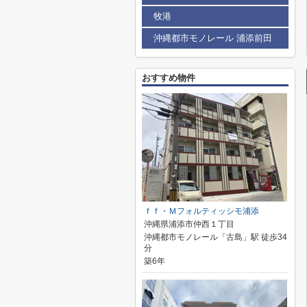
牧港
沖縄都市モノレール 浦添前田
おすすめ物件
ｆｆ・Ｍフォルティッシモ浦添
沖縄県浦添市仲西１丁目
沖縄都市モノレール「古島」駅 徒歩34
分
築6年