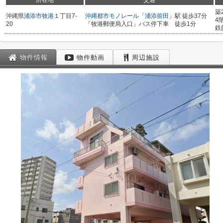
所在地
交通
築
沖縄県
浦添市
牧港
１丁目7-
沖縄都市モノレール
「
浦添前田
」駅 徒歩37分
4
20
「牧港郵便局入口」バス停下車 徒歩1分
鉄
物件情報
物件動画
周辺施設