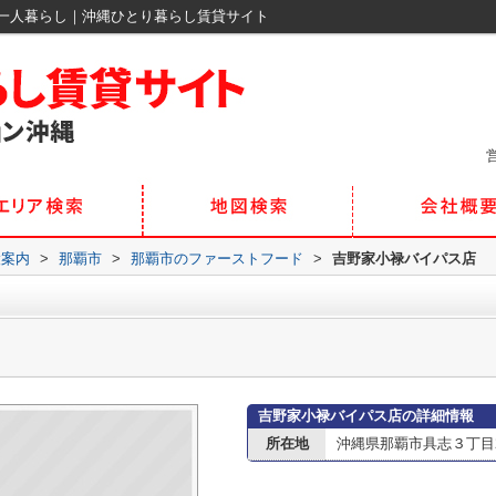
一人暮らし｜沖縄ひとり暮らし賃貸サイト
営
設案内
>
那覇市
>
那覇市のファーストフード
>
吉野家小禄バイパス店
吉野家小禄バイパス店の詳細情報
所在地
沖縄県那覇市具志３丁目25