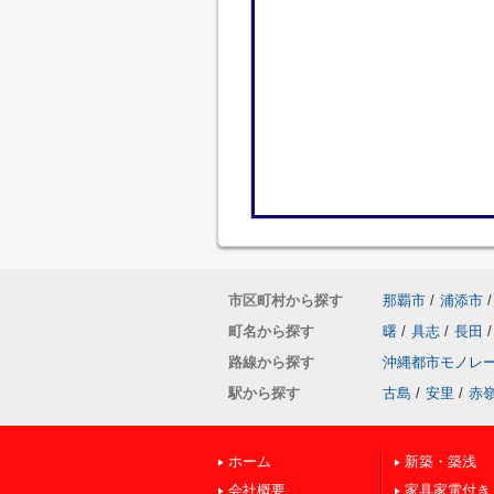
市区町村から探す
那覇市
/
浦添市
/
町名から探す
曙
/
具志
/
長田
/
路線から探す
沖縄都市モノレ
駅から探す
古島
/
安里
/
赤
ホーム
新築・築浅
会社概要
家具家電付き