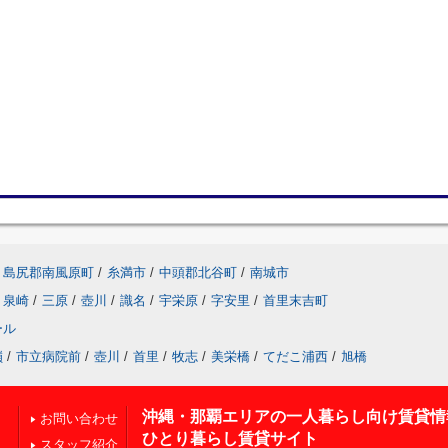
島尻郡南風原町
/
糸満市
/
中頭郡北谷町
/
南城市
泉崎
/
三原
/
壺川
/
識名
/
宇栄原
/
字安里
/
首里末吉町
ール
嶺
/
市立病院前
/
壺川
/
首里
/
牧志
/
美栄橋
/
てだこ浦西
/
旭橋
沖縄・那覇エリアの一人暮らし向け賃貸情
お問い合わせ
ひとり暮らし賃貸サイト
スタッフ紹介