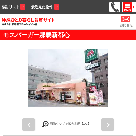
0
0
検討リスト
最近見た物件
お問合せ
モスバーガー那覇新都心
前
次
画像タップで拡大表示【
1
/1】