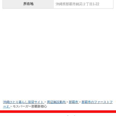
所在地
沖縄県那覇市銘苅２丁目1-22
沖縄ひとり暮らし賃貸サイト
>
周辺施設案内
>
那覇市
>
那覇市のファーストフ
ード
>
モスバーガー那覇新都心