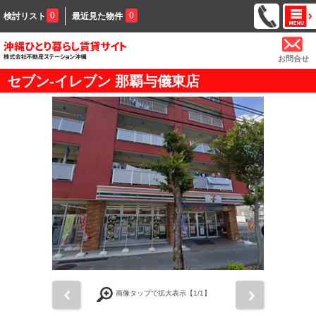
0
0
検討リスト
最近見た物件
お問合せ
セブン-イレブン 那覇与儀東店
前
次
画像タップで拡大表示【
1
/1】