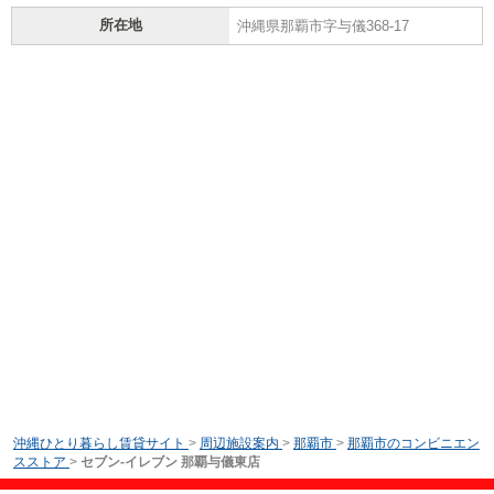
所在地
沖縄県那覇市字与儀368-17
沖縄ひとり暮らし賃貸サイト
>
周辺施設案内
>
那覇市
>
那覇市のコンビニエン
スストア
>
セブン-イレブン 那覇与儀東店