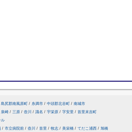
島尻郡南風原町
/
糸満市
/
中頭郡北谷町
/
南城市
泉崎
/
三原
/
壺川
/
識名
/
宇栄原
/
字安里
/
首里末吉町
ール
嶺
/
市立病院前
/
壺川
/
首里
/
牧志
/
美栄橋
/
てだこ浦西
/
旭橋