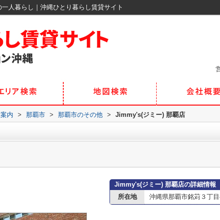
那覇の一人暮らし｜沖縄ひとり暮らし賃貸サイト
営
設案内
>
那覇市
>
那覇市のその他
>
Jimmy's(ジミー) 那覇店
Jimmy's(ジミー) 那覇店の詳細情報
所在地
沖縄県那覇市銘苅３丁目8