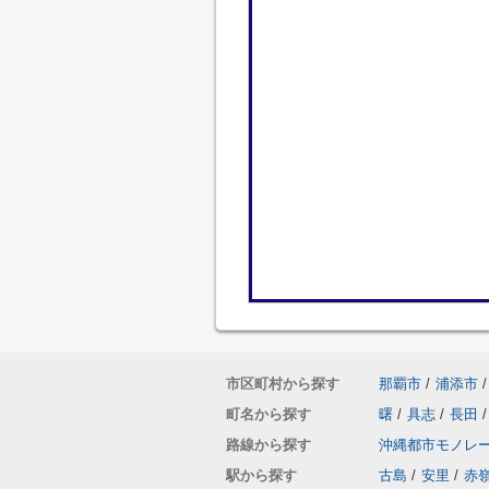
市区町村から探す
那覇市
/
浦添市
/
町名から探す
曙
/
具志
/
長田
/
路線から探す
沖縄都市モノレ
駅から探す
古島
/
安里
/
赤