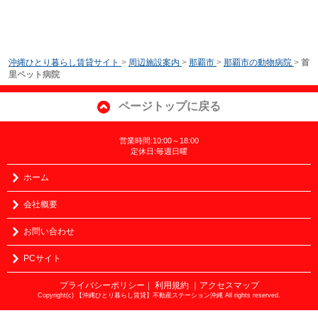
沖縄ひとり暮らし賃貸サイト
>
周辺施設案内
>
那覇市
>
那覇市の動物病院
>
首
里ペット病院
ページトップに戻る
営業時間:10:00～18:00
定休日:毎週日曜
ホーム
会社概要
お問い合わせ
PCサイト
プライバシーポリシー
利用規約
｜アクセスマップ
｜
Copyright(c) 【沖縄ひとり暮らし賃貸】不動産ステーション沖縄 All rights reserved.