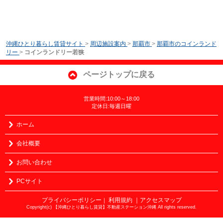
沖縄ひとり暮らし賃貸サイト
>
周辺施設案内
>
那覇市
>
那覇市のコインランド
リー
>
コインランドリー若狭
ページトップに戻る
営業時間:10:00～18:00
定休日:毎週日曜
ホーム
会社概要
お問い合わせ
PCサイト
プライバシーポリシー
利用規約
｜アクセスマップ
｜
Copyright(c) 【沖縄ひとり暮らし賃貸】不動産ステーション沖縄 All rights reserved.