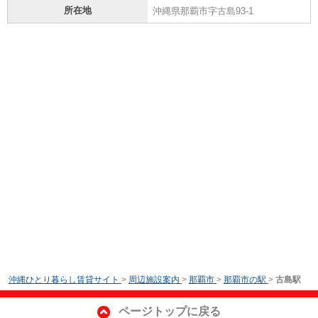
所在地
沖縄県那覇市字古島93-1
沖縄ひとり暮らし賃貸サイト
>
周辺施設案内
>
那覇市
>
那覇市の駅
>
古島駅
ページトップに戻る