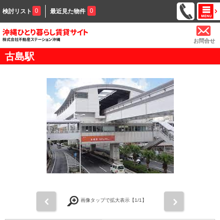
0
0
検討リスト
最近見た物件
お問合せ
古島駅
前
次
画像タップで拡大表示【
1
/1】