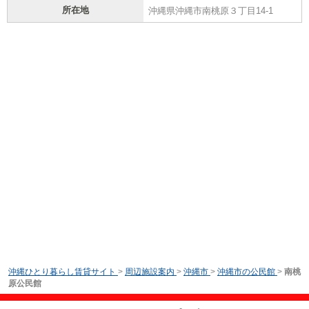
所在地
沖縄県沖縄市南桃原３丁目14-1
沖縄ひとり暮らし賃貸サイト
>
周辺施設案内
>
沖縄市
>
沖縄市の公民館
>
南桃
原公民館