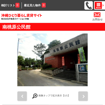
0
0
検討リスト
最近見た物件
お問合せ
南桃原公民館
前
次
画像タップで拡大表示【
1
/1】