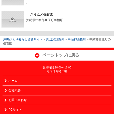
-
さうんど保育園
沖縄県中頭郡西原町字棚原
-
沖縄ひとり暮らし賃貸サイト
>
周辺施設案内
>
中頭郡西原町
>
中頭郡西原町の
保育園
ページトップに戻る
営業時間:10:00～18:00
定休日:毎週日曜
ホーム
会社概要
お問い合わせ
PCサイト