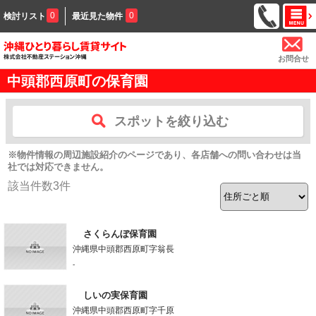
0
0
検討リスト
最近見た物件
お問合せ
中頭郡西原町の保育園
スポットを絞り込む
※物件情報の周辺施設紹介のページであり、各店舗への問い合わせは当
社では対応できません。
該当件数
3
件
さくらんぼ保育園
沖縄県中頭郡西原町字翁長
-
しいの実保育園
沖縄県中頭郡西原町字千原