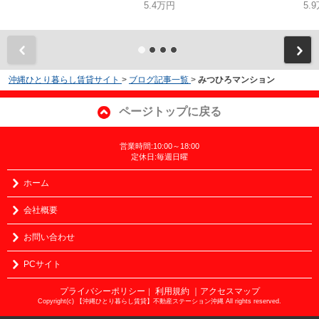
5.4万円
5.
沖縄ひとり暮らし賃貸サイト
>
ブログ記事一覧
>
みつひろマンション
ページトップに戻る
営業時間:10:00～18:00
定休日:毎週日曜
ホーム
会社概要
お問い合わせ
PCサイト
プライバシーポリシー
利用規約
｜アクセスマップ
｜
Copyright(c) 【沖縄ひとり暮らし賃貸】不動産ステーション沖縄 All rights reserved.