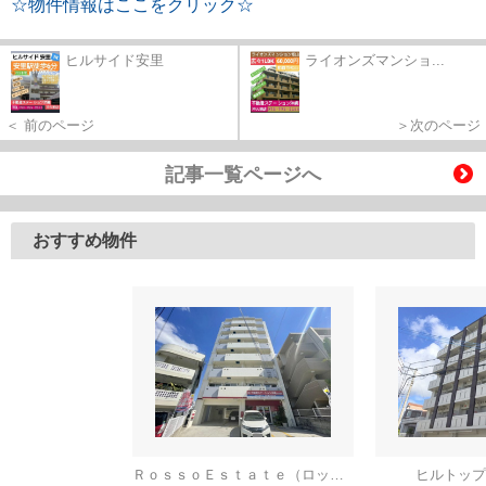
☆物件情報はここをクリック☆
ヒルサイド安里
ライオンズマンショ...
＜ 前のページ
＞次のページ
記事一覧ページへ
おすすめ物件
ＲｏｓｓｏＥｓｔａｔｅ（ロッソエスターテ）
ヒルトップ