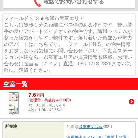
電話でお問い合わせする
フィールドＮ’Ｓ★糸満市武富エリア
こちらは徒歩１分の距離にバス停のある物件です。使い勝
手の良いアパートでイチオシの物件です。通風システムが
整った換気がしやすい物件です。落ち着いた街並みが魅力
のアパートはこちらです。「フィールドN’S」の物件情報
をお探しならお気軽にお問い合わせ下さい。不動産ステー
ション沖縄なら、糸満市エリアの賃貸情報も満載。お問い
合わせは担当者（キイノ）直通 080-1718-2826までお気
軽にご連絡ください。
空室一覧
7.6
万
円
(管理費・共益費 4,000円)
敷：0ヶ月｜礼：0ヶ月
4階 / 1LDK / 42.55㎡
所在地
沖縄県
糸満市
字武富
362-1
沖縄都市モノレール
「
奥武山公園
」