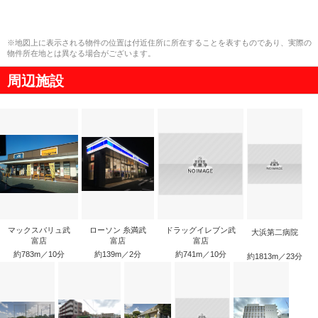
※地図上に表示される物件の位置は付近住所に所在することを表すものであり、実際の
物件所在地とは異なる場合がございます。
周辺施設
マックスバリュ武
ローソン 糸満武
ドラッグイレブン武
大浜第二病院
富店
富店
富店
約783m／10分
約139m／2分
約741m／10分
約1813m／23分