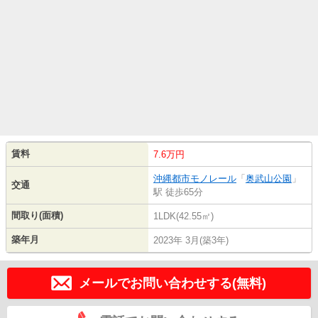
賃料
7.6万円
沖縄都市モノレール
「
奥武山公園
」
交通
駅 徒歩65分
間取り(面積)
1LDK(42.55㎡)
築年月
2023年 3月(築3年)
メールでお問い合わせする(無料)