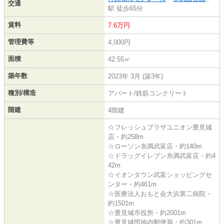
交通
駅 徒歩65分
賃料
7.6万円
管理費等
4,000円
面積
42.55㎡
築年数
2023年 3月 (築3年)
種別/構造
アパート/鉄筋コンクリート
階建
4階建
☆フレッシュプラザユニオン豊見城
店・約258m
☆ローソン糸満武富店・約140m
☆ドラッグイレブン糸満武富店・約4
42m
☆イオンタウン武富ショッピングセ
ンター・約461m
☆医療法人おもと会大浜第二病院・
約1501m
☆豊見城市役所・約2001m
☆豊見城団地内郵便局・約301m