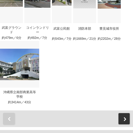
武富グラウン
コインランドリ
武富公民館
消防本部
豊見城市役所
ド
ー
約479m／6分
約492m／7分
約543m／7分
約1669m／21分
約2202m／28分
沖縄県立南部商業高等
学校
約3414m／43分
前