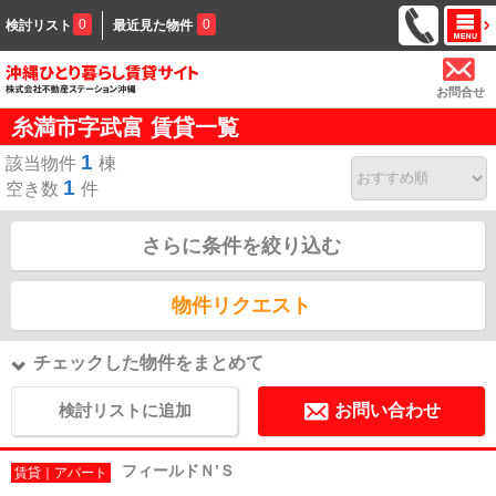
0
0
検討リスト
最近見た物件
お問合せ
糸満市字武富 賃貸一覧
1
該当物件
棟
1
空き数
件
さらに条件を絞り込む
物件リクエスト
チェックした物件をまとめて
検討リストに追加
お問い合わせ
フィールドＮ’Ｓ
賃貸｜アパート