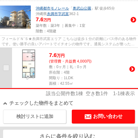
沖縄都市モノレール
「
奥武山公園
」駅 徒歩65分
沖縄県
糸満市
字武富
362-1
7.6
万円
築年数：築3年 ｜募集中：
1室
階数：4階建
フィールドＮ’Ｓ★糸満市武富エリア こちらは徒歩１分の距離にバス停のある物件
です。使い勝手の良いアパートでイチオシの物件です。通風システムが整った換
気がしやすい物件です。落ち...
7.6
万
円
(管理費・共益費 4,000円)
敷：0ヶ月｜礼：0ヶ月
所在階：4階
間取り：1LDK
面積：42.55㎡
該当公開件数
1
棟 空き数
1
件
1-1
棟表示
チェックした物件をまとめて
検討リストに追加
お問い合わせ
さらに条件を絞り込む