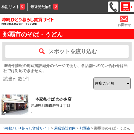
0
0
検討リスト
最近見た物件
お問合せ
那覇市のそば・うどん
スポットを絞り込む
※物件情報の周辺施設紹介のページであり、各店舗への問い合わせは当
社では対応できません。
該当件数
1
件
本家亀そば わかさ店
沖縄県那覇市若狭１丁目
-
沖縄ひとり暮らし賃貸サイト
>
周辺施設案内
>
那覇市
>
那覇市のそば・うどん