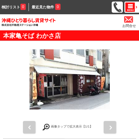
0
0
検討リスト
最近見た物件
お問合せ
本家亀そば わかさ店
前
次
画像タップで拡大表示【
1
/1】