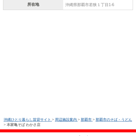
所在地
沖縄県那覇市若狭１丁目1-6
沖縄ひとり暮らし賃貸サイト
>
周辺施設案内
>
那覇市
>
那覇市のそば・うどん
>
本家亀そば わかさ店