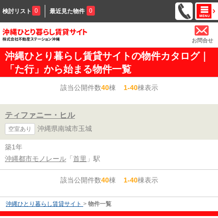
0
0
検討リスト
最近見た物件
お問合せ
沖縄ひとり暮らし賃貸サイトの物件カタログ｜
「た行」から始まる物件一覧
該当公開件数
40
棟
1-40
棟表示
ティファニー・ヒル
沖縄県南城市玉城
空室あり
築1年
沖縄都市モノレール
「
首里
」駅
該当公開件数
40
棟
1-40
棟表示
沖縄ひとり暮らし賃貸サイト
>
物件一覧